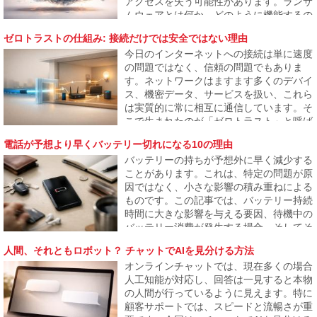
アクセスを失う可能性があります。ランサ
ムウェアとは何か、どのように機能するの
か、そしてなぜ攻撃者が一般ユーザーや中
ゼロトラストの仕組み: 接続だけでは安全ではない理由
小企業にもますます焦点を当てているのか
今日のインターネットへの接続は単に速度
を説明します。
の問題ではなく、信頼の問題でもありま
す。ネットワークはますます多くのデバイ
ス、機密データ、サービスを扱い、これら
は実質的に常に相互に通信しています。そ
こで生まれたのが「ゼロトラスト」と呼ば
れるアプローチで、何も自動的に安全とは
電話が予想より早くバッテリー切れになる10の理由
見なされないことを前提にしています。こ
バッテリーの持ちが予想外に早く減少する
の記事は、このモデルがなぜ生まれたの
ことがあります。これは、特定の問題が原
か、そしてどのようにインターネットの普
因ではなく、小さな影響の積み重ねによる
段の運用に徐々に反映されるのかを説明し
ものです。この記事では、バッテリー持続
ます。
時間に大きな影響を与える要因、待機中の
バッテリー消費が発生する場合、そしてそ
れが結果的に電話が1日も持たない問題に
人間、それともロボット？ チャットでAIを見分ける方法
なる理由について説明します。
オンラインチャットでは、現在多くの場合
人工知能が対応し、回答は一見すると本物
の人間が行っているように見えます。特に
顧客サポートでは、スピードと流暢さが重