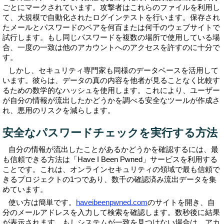
ごとにマークされています。攻撃者はこれらのファイルを利用し
て、大規模で自動化されたログインテストを行います。保存され
たメールとパスワードのペアを何百または何千のウェブサイトで
試行します。もし同じパスワードを複数の場所で使用している場
合、一度の一致は他のアカウントへのアクセスを許すのに十分で
す。
しかし、セキュリティ専門家も同様のデータベースを活用して
います。彼らは、データの真の内容を他者が見ることなく比較す
るための数学的なハッシュを使用します。これにより、ユーザー
が自分の情報が流出したかどうかを調べる安全なツールが作成さ
れ、悪用のリスクを減らします。
安全なパスワードチェックを実行する方法
自分の情報が流出したことがあるかどうかを確認するには、最
も信頼できる方法は「Have I Been Pwned」サービスを利用する
ことです。これは、オンラインセキュリティの領域で最も信頼で
きるプロジェクトの1つであり、数千の確認済み流出データを集
めています。
使い方は簡単です。
haveibeenpwned.com
のサイトを開き、自
分のメールアドレスを入力して検索を確認します。数秒後に結果
が表示されます。もしシステムが一致を見つけない場合は、アカ