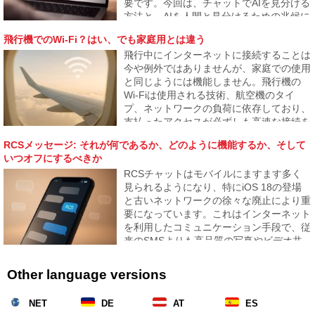
要です。今回は、チャットでAIを見分ける
方法と、AIを人間と見分けるための兆候に
ついて、またその識別境界がどこまで薄れ
飛行機でのWi-Fi？はい、でも家庭用とは違う
つつあるかを見ていきます。
飛行中にインターネットに接続することは
今や例外ではありませんが、家庭での使用
と同じようには機能しません。飛行機の
Wi-Fiは使用される技術、航空機のタイ
プ、ネットワークの負荷に依存しており、
支払ったアクセスが必ずしも高速な接続を
保証するわけではありません。記事では飛
RCSメッセージ: それが何であるか、どのように機能するか、そして
行機でのインターネットの仕組み、なぜ遅
いつオフにするべきか
いことがあるのか、そしていつ信頼できる
RCSチャットはモバイルにますます多く
かを説明します。
見られるようになり、特にiOS 18の登場
と古いネットワークの徐々な廃止により重
要になっています。これはインターネット
を利用したコミュニケーション手段で、従
来のSMSよりも高品質の写真やビデオ共
有を提供します。RCSとは何か、そして
それをオンにしておく利点について説明し
Other language versions
ます。
NET
DE
AT
ES