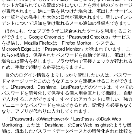
ウントが知られている流出の中にないことを示す緑のメッセージ
が表示されます。逆に一致を見つけた場合は、流出したサービス
の一覧とその発生した大体の日付が表示されます。新しいインシ
デントについて通知を受け取れるメール通知の登録もできます。
ほかにも、ウェブブラウザに統合されたツールを利用すること
ができます。Google Chromeは「Password Checkup」サービス
を提供し、Mozilla Firefoxは「Firefox Monitor」システム、
Microsoft Edgeには「Password Monitor」が含まれています。こ
れらの機能は、保存されたパスワードを自動で監視し、流出した
場合には警告を発します。ブラウザ内で直接チェックが行われる
ため、手動で起動する必要はありません。
自分のログイン情報をよりしっかり管理したい人は、パスワー
ドマネージャーとこのようなチェックを連携させることができま
す。1Password、Dashlane、LastPassなどのツールは、すべての
パスワードを暗号化して保存する個人用金庫として機能し、自動
で入力することができます。すべてのアカウントに新しい、強力
でユニークなパスワードを生成できるため、記憶する必要もなく
なり、アプリが代わりに入力してくれます。
「1Password」のWatchtowerや「LastPass」のDark Web
Monitoring、または「Dashlane」のDark Web Insightsのような機
能は、流出したパスワードデータベースとの暗号化された比較を