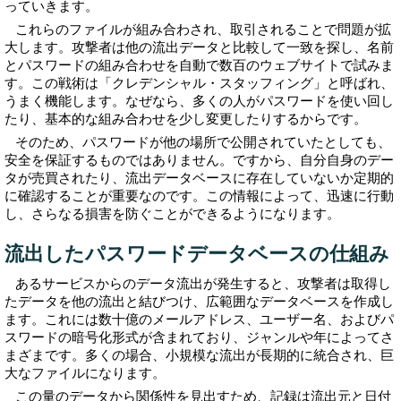
っていきます。
これらのファイルが組み合わされ、取引されることで問題が拡
大します。攻撃者は他の流出データと比較して一致を探し、名前
とパスワードの組み合わせを自動で数百のウェブサイトで試みま
す。この戦術は「クレデンシャル・スタッフィング」と呼ばれ、
うまく機能します。なぜなら、多くの人がパスワードを使い回し
たり、基本的な組み合わせを少し変更したりするからです。
そのため、パスワードが他の場所で公開されていたとしても、
安全を保証するものではありません。ですから、自分自身のデー
タが売買されたり、流出データベースに存在していないか定期的
に確認することが重要なのです。この情報によって、迅速に行動
し、さらなる損害を防ぐことができるようになります。
流出したパスワードデータベースの仕組み
あるサービスからのデータ流出が発生すると、攻撃者は取得し
たデータを他の流出と結びつけ、広範囲なデータベースを作成し
ます。これには数十億のメールアドレス、ユーザー名、およびパ
スワードの暗号化形式が含まれており、ジャンルや年によってさ
まざまです。多くの場合、小規模な流出が長期的に統合され、巨
大なファイルになります。
この量のデータから関係性を見出すため、記録は流出元と日付