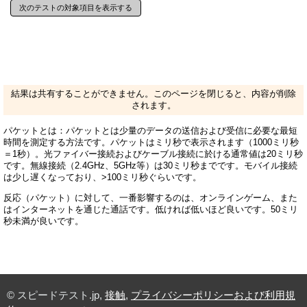
次のテストの対象項目を表示する
結果は共有することができません。このページを閉じると、内容が削除
されます。
パケットとは：パケットとは少量のデータの送信および受信に必要な最短
時間を測定する方法です。パケットはミリ秒で表示されます（1000ミリ秒
＝1秒）。光ファイバー接続およびケーブル接続に於ける通常値は20ミリ秒
です。無線接続（2.4GHz、5GHz等）は30ミリ秒までです。モバイル接続
は少し遅くなっており、>100ミリ秒ぐらいです。
反応（パケット）に対して、一番影響するのは、オンラインゲーム、また
はインターネットを通じた通話です。低ければ低いほど良いです。50ミリ
秒未満が良いです。
© スピードテスト.jp,
接触
,
プライバシーポリシーおよび利用規