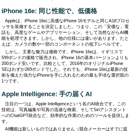
iPhone 16e: 同じ性能で、低価格
Appleは、iPhone 16eに高価なiPhone 16モデルと同じA18プロセ
ッサを装備することを決定しました。つまり、この「安価な」電
話も、高度なゲームやアプリケーション、そして当然ながらAI機
能を処理できます。しかし、他の仕様には違いがあります。たと
えば、カメラの数や一部のコンポーネントの低下レベルです。
しかし、主要な魅力は価格です。iPhone 16eは、イギリスで
599ポンドの価格で販売され、iPhone 16の基本バージョンよりも
200ポンド安いです。比較として、2016年のオリジナルiPhone
SEはわずか269ポンドでした。それでも、iPhone 16eは最新の技
術を備えた強力なiPhoneを手に入れるための最も手頃な選択肢の
1つです。
Apple Intelligence: 手の届くAI
注目の一つは、Apple Intelligenceという名のAI統合です。この
技術は、写真編集や写真の迅速な検索、そしてSiriアシスタント
へのChatGPT統合など、効率的な作業のためのツールを提供しま
す。
AI機能は新しいものではありません（競合メーカーはすでに提