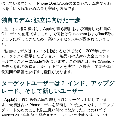
供しています）が、iPhone 16eはAppleのエコシステム内でそれ
らを手に入れるための最も安価な方法です。
独自モデム: 独立に向けた一歩
注目すべき新機能は、Appleが自ら設計および開発した独自の
C1モデムの使用です。これまで同社はQualcommおよびIntel製の
チップに頼ってきたため、高いライセンス料が課されていまし
た。
独自のモデムはコストを削減するだけでなく、2009年にティ
ム・クックが提示したビジョン―製品内の技術を完全にコントロ
ールすること―にAppleを近づけます。この動きは、特にAppleが
モデムを他の製造元に提供することを決定した場合、業界全体に
長期間の影響を及ぼす可能性があります。
ターゲットユーザーは？ インド、アップグ
レード、そして新しいユーザー
Appleは明確に複数の顧客層を同時にターゲットにしていま
す。最初は古いiPhoneモデルを所有していた人々です。「アップ
グレードのためにこれ以上良い時間はなかった」とのロゴで、
Appleは2019年以降に発売されたモデルとの比較を促していま