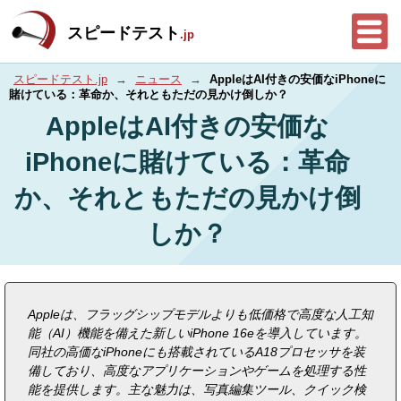
スピードテスト
.jp
スピードテスト.jp
→
ニュース
→
AppleはAI付きの安価なiPhoneに
賭けている：革命か、それともただの見かけ倒しか？
AppleはAI付きの安価な
iPhoneに賭けている：革命
か、それともただの見かけ倒
しか？
Appleは、フラッグシップモデルよりも低価格で高度な人工知
能（AI）機能を備えた新しいiPhone 16eを導入しています。
同社の高価なiPhoneにも搭載されているA18プロセッサを装
備しており、高度なアプリケーションやゲームを処理する性
能を提供します。主な魅力は、写真編集ツール、クイック検