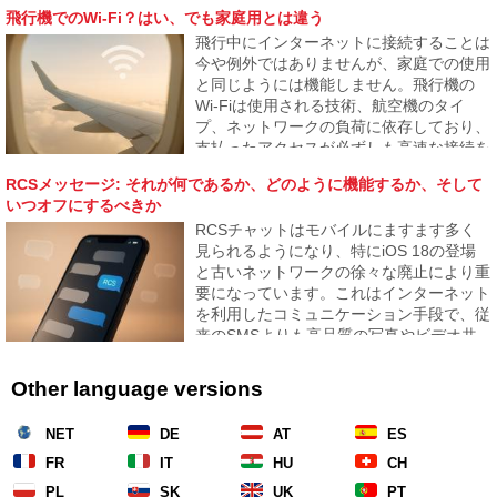
ついて、またその識別境界がどこまで薄れ
飛行機でのWi-Fi？はい、でも家庭用とは違う
つつあるかを見ていきます。
飛行中にインターネットに接続することは
今や例外ではありませんが、家庭での使用
と同じようには機能しません。飛行機の
Wi-Fiは使用される技術、航空機のタイ
プ、ネットワークの負荷に依存しており、
支払ったアクセスが必ずしも高速な接続を
保証するわけではありません。記事では飛
RCSメッセージ: それが何であるか、どのように機能するか、そして
行機でのインターネットの仕組み、なぜ遅
いつオフにするべきか
いことがあるのか、そしていつ信頼できる
RCSチャットはモバイルにますます多く
かを説明します。
見られるようになり、特にiOS 18の登場
と古いネットワークの徐々な廃止により重
要になっています。これはインターネット
を利用したコミュニケーション手段で、従
来のSMSよりも高品質の写真やビデオ共
有を提供します。RCSとは何か、そして
それをオンにしておく利点について説明し
Other language versions
ます。
NET
DE
AT
ES
FR
IT
HU
CH
PL
SK
UK
PT