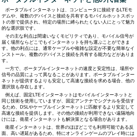
ポータブルインターネットは、コンピュータに接続するLTEモ
デムや、複数のデバイスと接続を共有するモバイルホットスポッ
トの形で提供され、特定の場所に縛られたくない人にとって魅力
的な選択肢です。
その主な利点は間違いなくモビリティであり、モバイル信号が
届く場所ならどこでもインターネットを持ち運ぶことができま
す。他の利点には、通常ケーブルや複雑な設定が不要な簡単なイ
ンストール、複数のデバイスと接続を共有する能力などがありま
す。
一方で、ポータブルインターネットの速度と安定性は、場所や
信号の品質によって異なることがあります。ポータブルインター
ネットが提供するよりも安定して高速な接続を求める場合、他の
選択肢も存在します。
例えば、固定LTEインターネットはモバイルインターネットと
同じ技術を使用していますが、固定アンテナでシグナルを受信す
るため、DSLやケーブルインターネットに匹敵するより安定して
高速な接続を提供します。その他の接続が利用できない遠隔地向
けには、衛星インターネットも解決策となる場合があります。
衛星インターネットは、世界のほぼどこでも利用可能である反
面、高い遅延があるため、特にオンラインゲームのプレイ時には