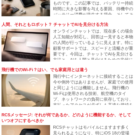
ものです。この記事では、バッテリー持続
ます。
時間に大きな影響を与える要因、待機中の
バッテリー消費が発生する場合、そしてそ
れが結果的に電話が1日も持たない問題に
人間、それともロボット？ チャットでAIを見分ける方法
なる理由について説明します。
オンラインチャットでは、現在多くの場合
人工知能が対応し、回答は一見すると本物
の人間が行っているように見えます。特に
顧客サポートでは、スピードと流暢さが重
要です。今回は、チャットでAIを見分ける
方法と、AIを人間と見分けるための兆候に
ついて、またその識別境界がどこまで薄れ
飛行機でのWi-Fi？はい、でも家庭用とは違う
つつあるかを見ていきます。
飛行中にインターネットに接続することは
今や例外ではありませんが、家庭での使用
と同じようには機能しません。飛行機の
Wi-Fiは使用される技術、航空機のタイ
プ、ネットワークの負荷に依存しており、
支払ったアクセスが必ずしも高速な接続を
保証するわけではありません。記事では飛
RCSメッセージ: それが何であるか、どのように機能するか、そして
行機でのインターネットの仕組み、なぜ遅
いつオフにするべきか
いことがあるのか、そしていつ信頼できる
RCSチャットはモバイルにますます多く
かを説明します。
見られるようになり、特にiOS 18の登場