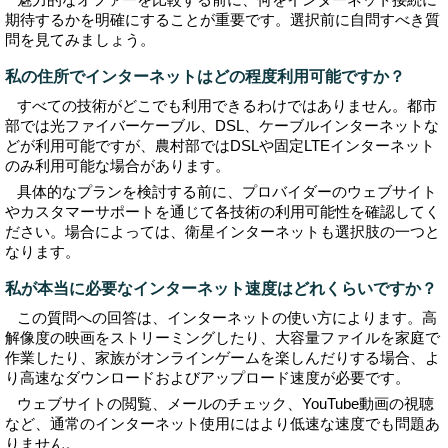
魅力的なオファーを比較する前に、何をインターネット接続に
期待するかを明確にすることが重要です。選択前に自問すべき質
問を見てみましょう。
私の住所でインターネットはどの程度利用可能ですか？
すべての技術がどこでも利用できるわけではありません。都市
部では光ファイバーケーブル、DSL、ケーブルインターネットな
どが利用可能ですが、農村部ではDSLや固定LTEインターネット
のみ利用可能な場合があります。
具体的なプランを検討する前に、プロバイダーのウェブサイト
やカスタマーサポートを通じて各技術の利用可能性を確認してく
ださい。場合によっては、衛星インターネットも選択肢の一つと
なります。
私が本当に必要なインターネット速度はどれくらいですか？
この質問への回答は、インターネットの使い方によります。高
解像度の映画をストリーミングしたり、大容量ファイルを家庭で
作業したり、家族がオンラインゲームを楽しんだりする場合、よ
り高速なダウンロードおよびアップロード速度が必要です。
ウェブサイトの閲覧、メールのチェック、YouTube動画の視聴
など、通常のインターネット使用にはより低速な速度でも問題あ
りません。