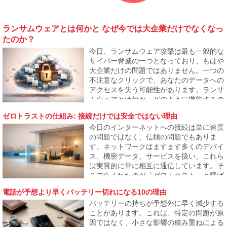
ランサムウェアとは何かと なぜ今では大企業だけでなくなっ
たのか？
今日、ランサムウェア攻撃は最も一般的な
サイバー脅威の一つとなっており、もはや
大企業だけの問題ではありません。一つの
不注意なクリックで、あなたのデータへの
アクセスを失う可能性があります。ランサ
ムウェアとは何か、どのように機能するの
か、そしてなぜ攻撃者が一般ユーザーや中
ゼロトラストの仕組み: 接続だけでは安全ではない理由
小企業にもますます焦点を当てているのか
今日のインターネットへの接続は単に速度
を説明します。
の問題ではなく、信頼の問題でもありま
す。ネットワークはますます多くのデバイ
ス、機密データ、サービスを扱い、これら
は実質的に常に相互に通信しています。そ
こで生まれたのが「ゼロトラスト」と呼ば
れるアプローチで、何も自動的に安全とは
電話が予想より早くバッテリー切れになる10の理由
見なされないことを前提にしています。こ
バッテリーの持ちが予想外に早く減少する
の記事は、このモデルがなぜ生まれたの
ことがあります。これは、特定の問題が原
か、そしてどのようにインターネットの普
因ではなく、小さな影響の積み重ねによる
段の運用に徐々に反映されるのかを説明し