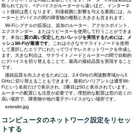
限られており、<デバイスがルーターから遠いほど、インターネ
ット接続は悪くなります。到達範囲に影響を与える要因には、ル
ーターとデバイスの間の障害物の種類と大きさも含まれます。
Wi-Fiシグナルの拡張は、追加のルーター、アクセスポイント、
エクステンダー、またはリピーターを使用して行うことができま
す。本当に
質の高い安定したカバレッジを実現するためには、メ
ッシュWi-Fiが最適です
。これは小さなサテライトノードを使用
して選択したエリアにわたってワイヤレスネットワークを作成し
ます。大きな利点は、サテライトノードとルーターの間で自動的
にデバイスを切り替えることで、最高の接続品質を実現すること
です。
接続品質を向上させるためには、2.4 GHzの周波数帯域から5
GHzに切り替えることもできます。最初のバリアントは通常Wi-
Fiという名前だけで表示され、2番目は5Gと表示されています。
ルーターの配置にも注意が必要です。理想的な配置は窓の近くの
高い場所で、障害物や他の電子デバイスがない場所です。
extender.jpg
コンピュータのネットワーク設定をリセッ
トする