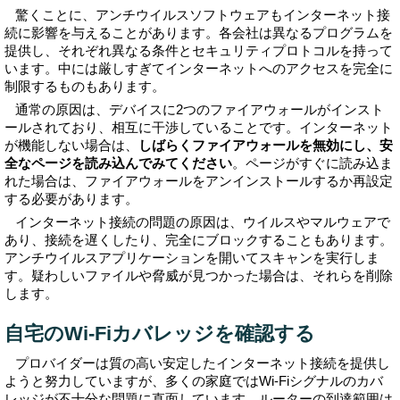
驚くことに、アンチウイルスソフトウェアもインターネット接
続に影響を与えることがあります。各会社は異なるプログラムを
提供し、それぞれ異なる条件とセキュリティプロトコルを持って
います。中には厳しすぎてインターネットへのアクセスを完全に
制限するものもあります。
通常の原因は、デバイスに2つのファイアウォールがインスト
ールされており、相互に干渉していることです。インターネット
が機能しない場合は、
しばらくファイアウォールを無効にし、安
全なページを読み込んでみてください
。ページがすぐに読み込ま
れた場合は、ファイアウォールをアンインストールするか再設定
する必要があります。
インターネット接続の問題の原因は、ウイルスやマルウェアで
あり、接続を遅くしたり、完全にブロックすることもあります。
アンチウイルスアプリケーションを開いてスキャンを実行しま
す。疑わしいファイルや脅威が見つかった場合は、それらを削除
します。
自宅のWi-Fiカバレッジを確認する
プロバイダーは質の高い安定したインターネット接続を提供し
ようと努力していますが、多くの家庭ではWi-Fiシグナルのカバ
レッジが不十分な問題に直面しています。ルーターの到達範囲は