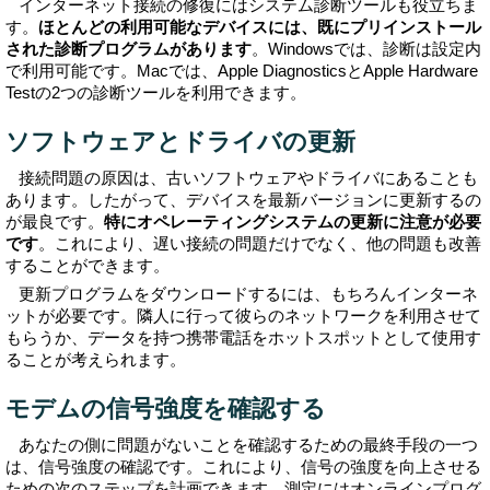
インターネット接続の修復にはシステム診断ツールも役立ちま
す。
ほとんどの利用可能なデバイスには、既にプリインストール
された診断プログラムがあります
。Windowsでは、診断は設定内
で利用可能です。Macでは、Apple DiagnosticsとApple Hardware
Testの2つの診断ツールを利用できます。
ソフトウェアとドライバの更新
接続問題の原因は、古いソフトウェアやドライバにあることも
あります。したがって、デバイスを最新バージョンに更新するの
が最良です。
特にオペレーティングシステムの更新に注意が必要
です
。これにより、遅い接続の問題だけでなく、他の問題も改善
することができます。
更新プログラムをダウンロードするには、もちろんインターネ
ットが必要です。隣人に行って彼らのネットワークを利用させて
もらうか、データを持つ携帯電話をホットスポットとして使用す
ることが考えられます。
モデムの信号強度を確認する
あなたの側に問題がないことを確認するための最終手段の一つ
は、信号強度の確認です。これにより、信号の強度を向上させる
ための次のステップを計画できます。測定にはオンラインプログ