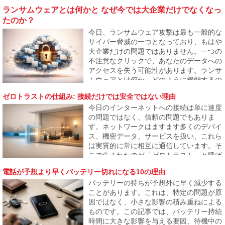
ランサムウェアとは何かと なぜ今では大企業だけでなくなっ
たのか？
今日、ランサムウェア攻撃は最も一般的な
サイバー脅威の一つとなっており、もはや
大企業だけの問題ではありません。一つの
不注意なクリックで、あなたのデータへの
アクセスを失う可能性があります。ランサ
ムウェアとは何か、どのように機能するの
か、そしてなぜ攻撃者が一般ユーザーや中
ゼロトラストの仕組み: 接続だけでは安全ではない理由
小企業にもますます焦点を当てているのか
今日のインターネットへの接続は単に速度
を説明します。
の問題ではなく、信頼の問題でもありま
す。ネットワークはますます多くのデバイ
ス、機密データ、サービスを扱い、これら
は実質的に常に相互に通信しています。そ
こで生まれたのが「ゼロトラスト」と呼ば
れるアプローチで、何も自動的に安全とは
電話が予想より早くバッテリー切れになる10の理由
見なされないことを前提にしています。こ
バッテリーの持ちが予想外に早く減少する
の記事は、このモデルがなぜ生まれたの
ことがあります。これは、特定の問題が原
か、そしてどのようにインターネットの普
因ではなく、小さな影響の積み重ねによる
段の運用に徐々に反映されるのかを説明し
ものです。この記事では、バッテリー持続
ます。
時間に大きな影響を与える要因、待機中の