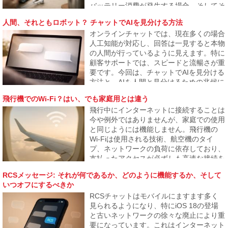
バッテリー消費が発生する場合、そしてそ
れが結果的に電話が1日も持たない問題に
人間、それともロボット？ チャットでAIを見分ける方法
なる理由について説明します。
オンラインチャットでは、現在多くの場合
人工知能が対応し、回答は一見すると本物
の人間が行っているように見えます。特に
顧客サポートでは、スピードと流暢さが重
要です。今回は、チャットでAIを見分ける
方法と、AIを人間と見分けるための兆候に
ついて、またその識別境界がどこまで薄れ
飛行機でのWi-Fi？はい、でも家庭用とは違う
つつあるかを見ていきます。
飛行中にインターネットに接続することは
今や例外ではありませんが、家庭での使用
と同じようには機能しません。飛行機の
Wi-Fiは使用される技術、航空機のタイ
プ、ネットワークの負荷に依存しており、
支払ったアクセスが必ずしも高速な接続を
保証するわけではありません。記事では飛
RCSメッセージ: それが何であるか、どのように機能するか、そして
行機でのインターネットの仕組み、なぜ遅
いつオフにするべきか
いことがあるのか、そしていつ信頼できる
RCSチャットはモバイルにますます多く
かを説明します。
見られるようになり、特にiOS 18の登場
と古いネットワークの徐々な廃止により重
要になっています。これはインターネット