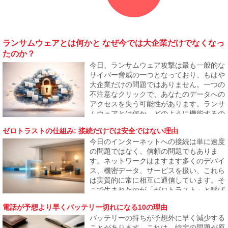
ランサムウェアとは何かと なぜ今では大企業だけでなくなっ
たのか？
今日、ランサムウェア攻撃は最も一般的な
サイバー脅威の一つとなっており、もはや
大企業だけの問題ではありません。一つの
不注意なクリックで、あなたのデータへの
アクセスを失う可能性があります。ランサ
ムウェアとは何か、どのように機能するの
か、そしてなぜ攻撃者が一般ユーザーや中
ゼロトラストの仕組み: 接続だけでは安全ではない理由
小企業にもますます焦点を当てているのか
今日のインターネットへの接続は単に速度
を説明します。
の問題ではなく、信頼の問題でもありま
す。ネットワークはますます多くのデバイ
ス、機密データ、サービスを扱い、これら
は実質的に常に相互に通信しています。そ
こで生まれたのが「ゼロトラスト」と呼ば
れるアプローチで、何も自動的に安全とは
電話が予想より早くバッテリー切れになる10の理由
見なされないことを前提にしています。こ
バッテリーの持ちが予想外に早く減少する
の記事は、このモデルがなぜ生まれたの
ことがあります。これは、特定の問題が原