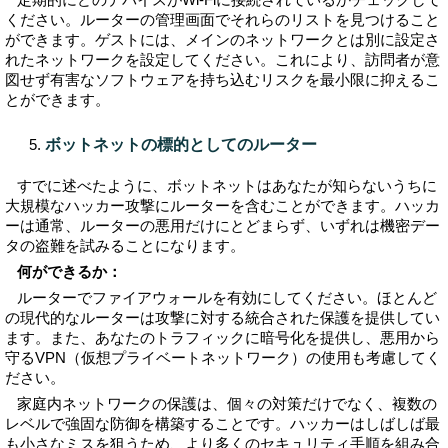
ください。ルーターの管理画面でそれらのリストを見つけること
ができます。ゲストには、メインのネットワークとは別に設定さ
れたネットワークを設定してください。これにより、訪問者が意
図せず有害なソフトウェアを持ち込むリスクを最小限に抑えるこ
とができます。
ボットネットの標的としてのルーター
すでに述べたように、ボットネットはあなたが知らないうちに
大規模なハッカー攻撃にルーターを含むことができます。ハッカ
ーは通常、ルーターの悪用だけにとどまらず、いずれは機密デー
タの盗難を試みることになります。
何ができるか：
ルーターでファイアウォールを有効にしてください。ほとんど
の現代的なルーターは攻撃に対する統合された保護を提供してい
ます。また、あなたのトラフィックに暗号化を提供し、悪用から
守るVPN（仮想プライベートネットワーク）の使用も考慮してく
ださい。
家庭内ネットワークの保護は、個々の対策だけでなく、複数の
レベルで強固な防御を構築することです。ハッカーはしばしば最
も小さなミスを狙うため、より多くのセキュリティ手順を組み合