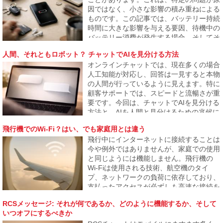
か、そしてどのようにインターネットの普
因ではなく、小さな影響の積み重ねによる
段の運用に徐々に反映されるのかを説明し
ものです。この記事では、バッテリー持続
ます。
時間に大きな影響を与える要因、待機中の
バッテリー消費が発生する場合、そしてそ
れが結果的に電話が1日も持たない問題に
人間、それともロボット？ チャットでAIを見分ける方法
なる理由について説明します。
オンラインチャットでは、現在多くの場合
人工知能が対応し、回答は一見すると本物
の人間が行っているように見えます。特に
顧客サポートでは、スピードと流暢さが重
要です。今回は、チャットでAIを見分ける
方法と、AIを人間と見分けるための兆候に
ついて、またその識別境界がどこまで薄れ
飛行機でのWi-Fi？はい、でも家庭用とは違う
つつあるかを見ていきます。
飛行中にインターネットに接続することは
今や例外ではありませんが、家庭での使用
と同じようには機能しません。飛行機の
Wi-Fiは使用される技術、航空機のタイ
プ、ネットワークの負荷に依存しており、
支払ったアクセスが必ずしも高速な接続を
保証するわけではありません。記事では飛
RCSメッセージ: それが何であるか、どのように機能するか、そして
行機でのインターネットの仕組み、なぜ遅
いつオフにするべきか
いことがあるのか、そしていつ信頼できる