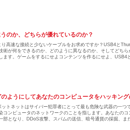
 どこが違うのか、どちらが優れているのか？
より高速な接続と少ないケーブルをお求めですか？USB4とThund
技術が何をできるのか、どのように異なるのか、そしてどちら
します。ゲームをするにせよコンテンツを作るにせよ、USB4とThu
。
どのようにしてあなたのコンピュータをハッキング
ボットネットはサイバー犯罪者にとって最も危険な武器の一つ
染コンピュータのネットワークのことを指します。あなたのコ
一部となり、DDoS攻撃、スパムの送信、暗号通貨の採掘、ま
す。被害者であることをどう見分け、効果的にどう身を守るか