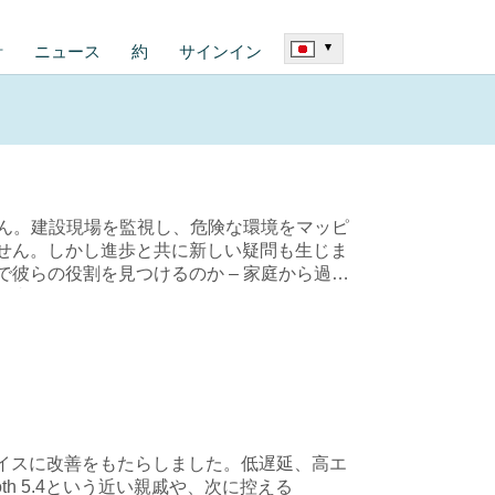
▾
計
ニュース
約
サインイン
ません。建設現場を監視し、危険な環境をマッピ
せん。しかし進歩と共に新しい疑問も生じま
彼らの役割を見つけるのか – 家庭から過酷
が何を成し遂げられるのか見てみましょう。
oTデバイスに改善をもたらしました。低遅延、高エ
th 5.4という近い親戚や、次に控える