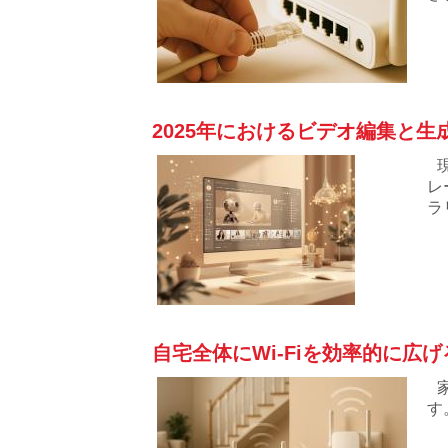
な
2025年におけるビデオ編集と生
レ
ラ
自宅全体にWi-Fiを効率的に広
す