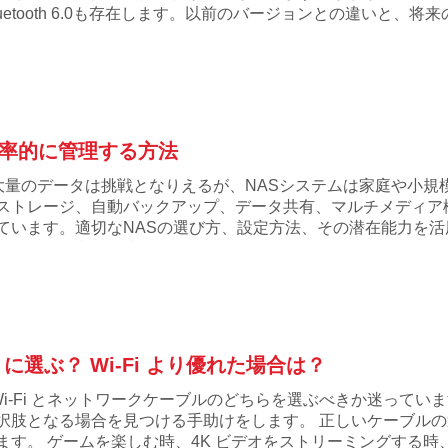
luetooth 6.0も存在します。以前のバージョンとの違いと、
効率的に管理する方法
大量のデータは挑戦となりえるが、NASシステムは家庭や小規
ストレージ、自動バックアップ、データ共有、マルチメディア機
ています。適切なNASの選び方、設定方法、その潜在能力を活
保つために必要な情報をすべて提供します。
選ぶ？ Wi-Fi より優れた場合は？
Wi-Fi とネットワークケーブルのどちらを選ぶべきか迷っていますか
択肢となる場合を見つける手助けをします。 正しいケーブル
ます。 ゲームを楽しむ時、4K ビデオをストリーミングする