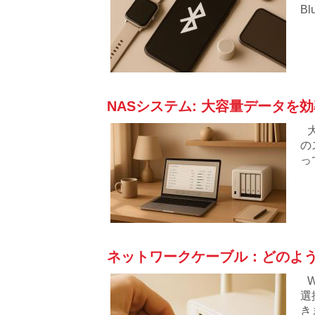
B
NASシステム: 大容量データを
の
っ
に
ネットワークケーブル：どのように
選
き