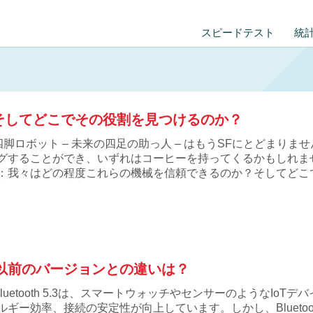
スピードテスト
統
 そしてどこでその役割を見つけるのか？
四脚ロボット – 未来の四足の助っ人 – はもうSFにとどまり
グすることができ、いずれはコーヒーを持ってくるかもしれま
：我々はどの程度これらの機械を信頼できるのか？そしてどこで
地形まで？現時点でKawasaki CORLEOのようなロボット
そして以前のバージョンとの違いは？
Bluetooth 5.3は、スマートウォッチやセンサーのようなI
ルギー効率、接続の安定性が向上しています。しかし、Bluetoo