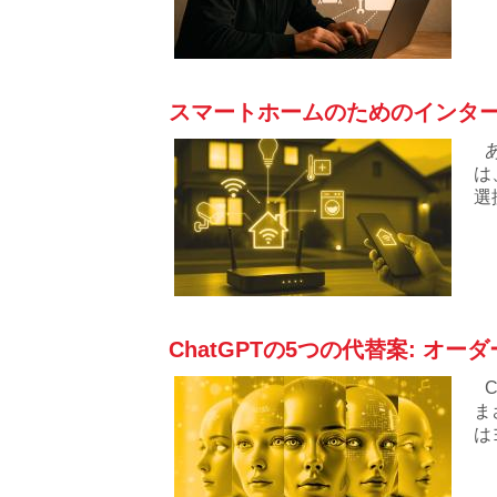
スマートホームのためのインター
は
選
ChatGPTの5つの代替案: オ
ま
は