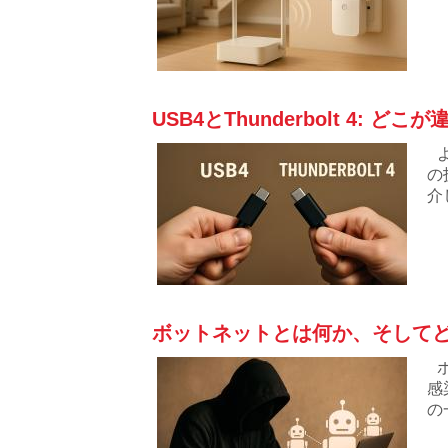
USB4とThunderbolt 4:
の
介
す
ボットネットとは何か、そして
感
の
ま