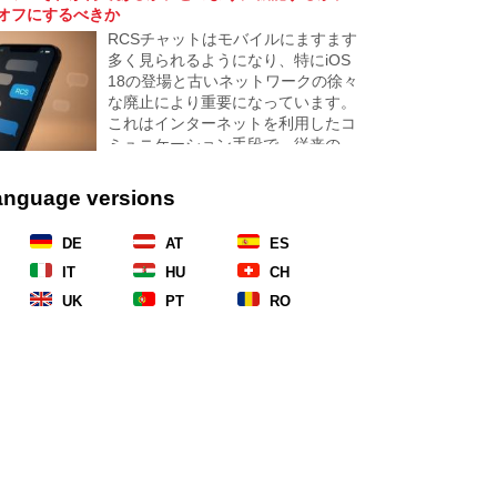
オフにするべきか
では飛行機でのインターネットの仕
RCSチャットはモバイルにますます
組み、なぜ遅いことがあるのか、そ
多く見られるようになり、特にiOS
していつ信頼できるかを説明しま
18の登場と古いネットワークの徐々
す。
な廃止により重要になっています。
これはインターネットを利用したコ
ミュニケーション手段で、従来の
SMSよりも高品質の写真やビデオ共
有を提供します。RCSとは何か、そ
language versions
してそれをオンにしておく利点につ
いて説明します。
DE
AT
ES
IT
HU
CH
UK
PT
RO