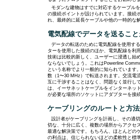
モダンな建物はすでに対応するケーブル
の接続ポイントが設けられています。接続
れ、最終的に延長ケーブルや他の一時的な
電気配線でデータを送ること
データの転送のために電気配線を使用するこ
ターを使用した接続のほか、電気配線を利
技術は比較的新しく、ユーザーに浸透し始
ならないでしょう。これはPowerline Commu
という名称でより一般的に知られています
数（1〜30 MHz）で転送されます。交流電
互に干渉することはなく、問題なく並行し
は、イーサネットケーブルをインターネッ
が必要な場所のソケットにアダプターを接
ケーブリングのルートと方法
設計者がケーブリングを計画し、その適
切な、十分に広く、複数の場所からアクセ
最適な解決策です。もちろん、ほとんどの
の利点は、信じられないほどの柔軟性と標