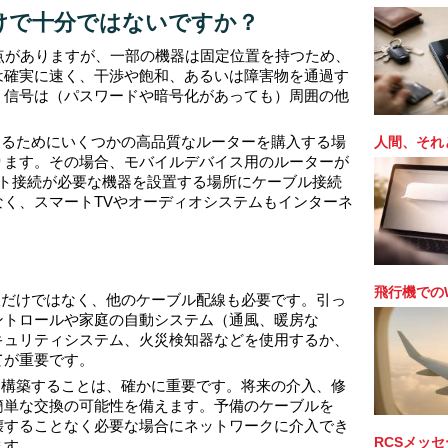
だけで十分ではないですか？
利点がありますが、一部の機器は固定位置を持つため、
は確実に速く、干渉や飽和、あるいは障害物を通過す
、信号は（パスワードや暗号化があっても）周囲の他
人間、それ
するためにいくつかの高品質なルーターを購入する場
ります。その場合、モバイルデバイス用のルーターが
ット接続が必要な機器を設置する場所にケーブル接続
く、スマートTVやオーディオシステムもインターネ
飛行機での
線だけではなく、他のケーブル配線も必要です。引っ
ントロールや家庭の自動システム（通風、暖房な
キュリティシステム、火災検知器などを使用するか、
てが重要です。
て構築することは、確かに重要です。将来の介入、修
簡単な交換の可能性を備えます。予備のケーブルを
壊することなく必要な場合にネットワークに介入でき
RCSメッ
ます。