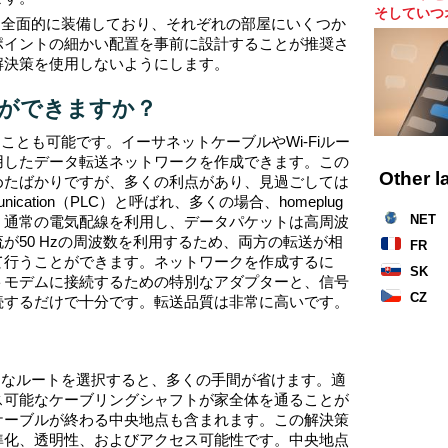
そしていつ
を全面的に装備しており、それぞれの部屋にいくつか
ポイントの細かい配置を事前に設計することが推奨さ
解決策を使用しないようにします。
ができますか？
とも可能です。イーサネットケーブルやWi-Fiルー
用したデータ転送ネットワークを作成できます。この
Other 
めたばかりですが、多くの利点があり、見過ごしては
nication（PLC）と呼ばれ、多くの場合、homeplug
NET
。通常の電気配線を利用し、データパケットは高周波
流が50 Hzの周波数を利用するため、両方の転送が相
FR
て行うことができます。ネットワークを作成するに
SK
トモデムに接続するための特別なアダプターと、信号
CZ
続するだけで十分です。転送品質は非常に高いです。
切なルートを選択すると、多くの手間が省けます。適
ス可能なケーブリングシャフトが家全体を通ることが
ケーブルが終わる中央地点も含まれます。この解決策
準化、透明性、およびアクセス可能性です。中央地点