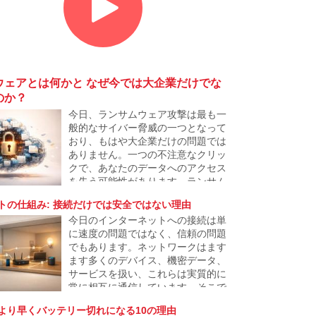
ウェアとは何かと なぜ今では大企業だけでな
のか？
今日、ランサムウェア攻撃は最も一
般的なサイバー脅威の一つとなって
おり、もはや大企業だけの問題では
ありません。一つの不注意なクリッ
クで、あなたのデータへのアクセス
を失う可能性があります。ランサム
ウェアとは何か、どのように機能す
トの仕組み: 接続だけでは安全ではない理由
るのか、そしてなぜ攻撃者が一般ユ
今日のインターネットへの接続は単
ーザーや中小企業にもますます焦点
に速度の問題ではなく、信頼の問題
を当てているのかを説明します。
でもあります。ネットワークはます
ます多くのデバイス、機密データ、
サービスを扱い、これらは実質的に
常に相互に通信しています。そこで
生まれたのが「ゼロトラスト」と呼
より早くバッテリー切れになる10の理由
ばれるアプローチで、何も自動的に