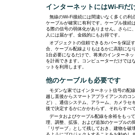
インターネットにはWi-Fi
無線のWi-Fi接続には間違いなく多くの
ケーブルが確実に有利です。ケーブル接続
る際の信号の弱体化がありません。さらに
人には届かず、金銭的にもお得です。
オブジェクトの信頼できるカバーを保証
合、ケーブル配線よりもはるかに高額にな
1台必要になるだけで、将来のインターネ
を計画できます。コンピューターだけではな
ットを利用します。
他のケーブルも必要です
モダンな家ではインターネット信号の配
越し直後からスマートアプライアンスのコ
ど）、通信システム、アラーム、カメラセ
後で決定するかにかかわらず、それらすべ
データおよびケーブル配線を余裕をもっ
理、調整、拡張、および追加のケーブルの
「リザーブ」として残しておき、建物を破
るようにプロジェクトすることをお勧めし