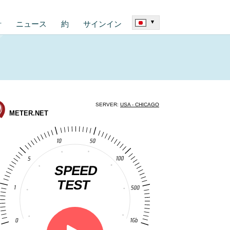
▾
計
ニュース
約
サインイン