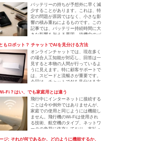
バッテリーの持ちが予想外に早く減
安全とは見なされないことを前提に
少することがあります。これは、特
しています。この記事は、このモデ
定の問題が原因ではなく、小さな影
ルがなぜ生まれたのか、そしてどの
響の積み重ねによるものです。この
ようにインターネットの普段の運用
記事では、バッテリー持続時間に大
に徐々に反映されるのかを説明しま
きな影響を与える要因、待機中のバ
す。
ッテリー消費が発生する場合、そし
ともロボット？ チャットでAIを見分ける方法
てそれが結果的に電話が1日も持た
オンラインチャットでは、現在多く
ない問題になる理由について説明し
の場合人工知能が対応し、回答は一
ます。
見すると本物の人間が行っているよ
うに見えます。特に顧客サポートで
は、スピードと流暢さが重要です。
今回は、チャットでAIを見分ける方
法と、AIを人間と見分けるための兆
Wi-Fi？はい、でも家庭用とは違う
候について、またその識別境界がど
飛行中にインターネットに接続する
こまで薄れつつあるかを見ていきま
ことは今や例外ではありませんが、
す。
家庭での使用と同じようには機能し
ません。飛行機のWi-Fiは使用され
る技術、航空機のタイプ、ネットワ
ークの負荷に依存しており、支払っ
たアクセスが必ずしも高速な接続を
セージ: それが何であるか、どのように機能するか、
保証するわけではありません。記事